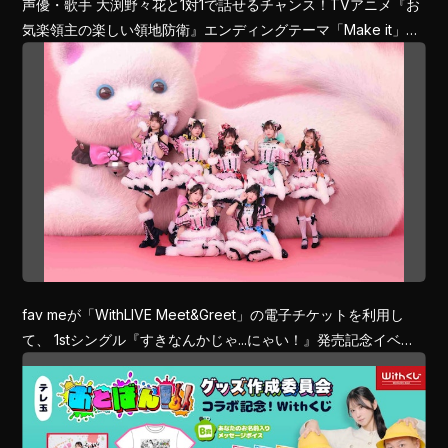
声優・歌手 大渕野々花と1対1で話せるチャンス！TVアニメ『お
気楽領主の楽しい領地防衛』エンディングテーマ「Make it」購
入者限定のオンラインお話し会をWithLIVEで開催決定！
fav meが「WithLIVE Meet&Greet」の電子チケットを利用し
て、 1stシングル『すきなんかじゃ...にゃい！』発売記念イベン
トを開催しました！