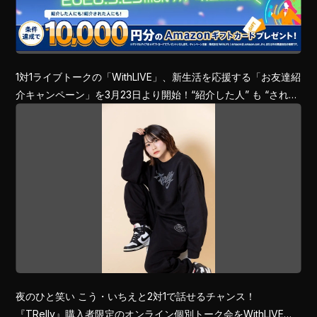
1対1ライブトークの「WithLIVE」、新生活を応援する「お友達紹
介キャンペーン」を3月23日より開始！“紹介した人” も “された
人”も「特別アマギフ特典」がWでもらえる！
夜のひと笑い こう・いちえと2対1で話せるチャンス！
『TRelly』購入者限定のオンライン個別トーク会をWithLIVEで